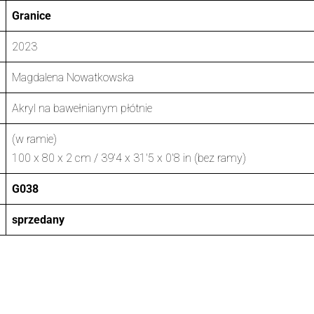
Granice
2023
Magdalena Nowatkowska
Akryl na bawełnianym płótnie
(w ramie)
100 x 80 x 2 cm / 39'4 x 31'5 x 0'8 in (bez ramy)
G038
sprzedany