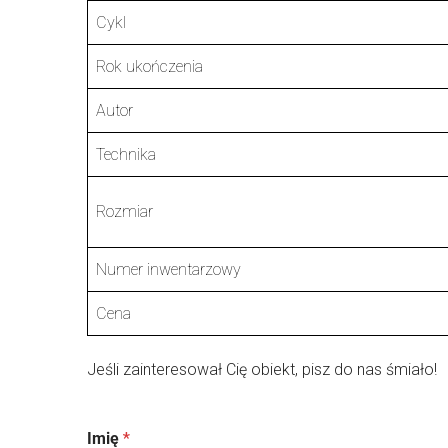
Cykl
Rok ukończenia
Autor
Technika
Rozmiar
Numer inwentarzowy
Cena
Jeśli zainteresował Cię obiekt, pisz do nas śmiało!
Imię
*