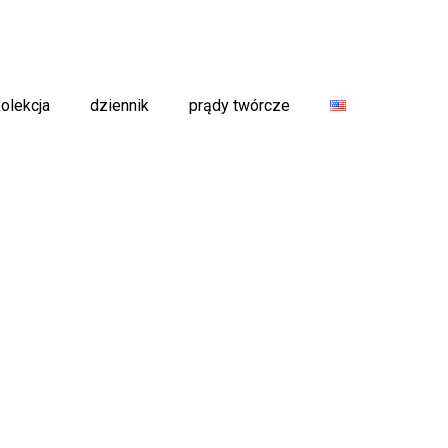
kolekcja
dziennik
prądy twórcze