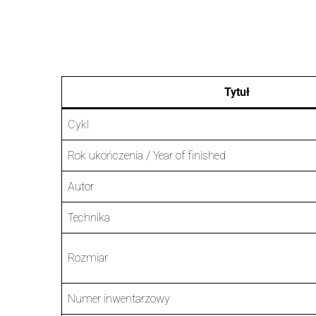
Tytuł
Cykl
Rok ukończenia / Year of finished
Autor
Technika
Rozmiar
Numer inwentarzowy