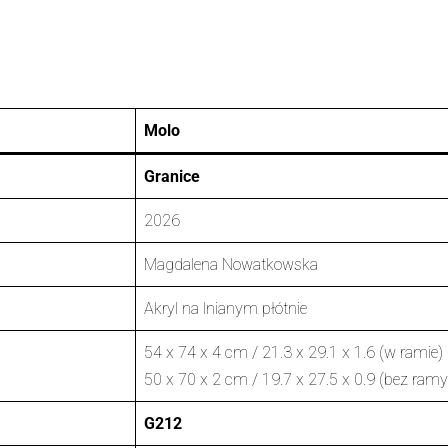
Molo
Granice
2026
Magdalena Nowatkowska
Akryl na lnianym płótnie
54 x 74 x 4 cm / 21.3 x 29.1 x 1.6 (w ramie)
50 x 70 x 2 cm / 19.7 x 27.5 x 0.9 (bez ramy
G212