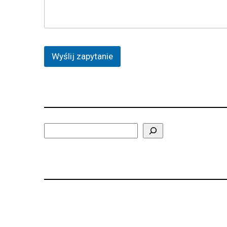
ś
ć
Wyślij zapytanie
Search