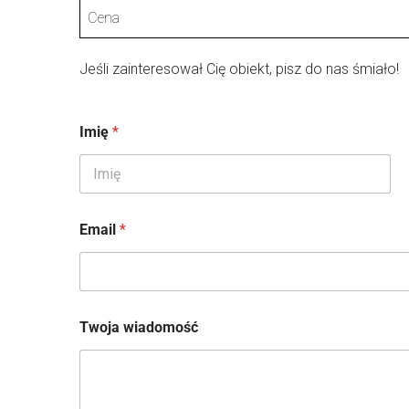
Cena
Jeśli zainteresował Cię obiekt, pisz do nas śmiało!
T
Imię
*
w
o
j
a
Pierwszy
T
w
Email
*
o
j
a
w
i
a
Twoja wiadomość
d
o
m
o