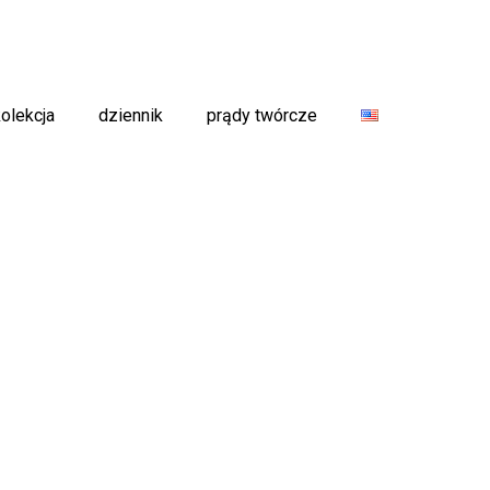
kolekcja
dziennik
prądy twórcze