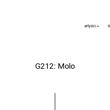
artyści
+
G212: Molo