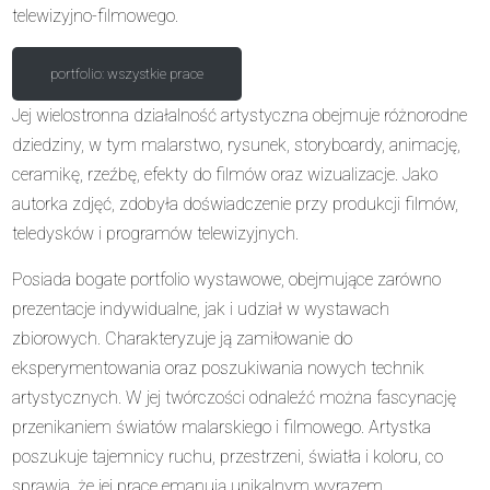
telewizyjno-filmowego.
portfolio: wszystkie prace
Jej wielostronna działalność artystyczna obejmuje różnorodne
dziedziny, w tym malarstwo, rysunek, storyboardy, animację,
ceramikę, rzeźbę, efekty do filmów oraz wizualizacje. Jako
autorka zdjęć, zdobyła doświadczenie przy produkcji filmów,
teledysków i programów telewizyjnych.
Posiada bogate portfolio wystawowe, obejmujące zarówno
prezentacje indywidualne, jak i udział w wystawach
zbiorowych. Charakteryzuje ją zamiłowanie do
eksperymentowania oraz poszukiwania nowych technik
artystycznych. W jej twórczości odnaleźć można fascynację
przenikaniem światów malarskiego i filmowego. Artystka
poszukuje tajemnicy ruchu, przestrzeni, światła i koloru, co
sprawia, że jej prace emanują unikalnym wyrazem