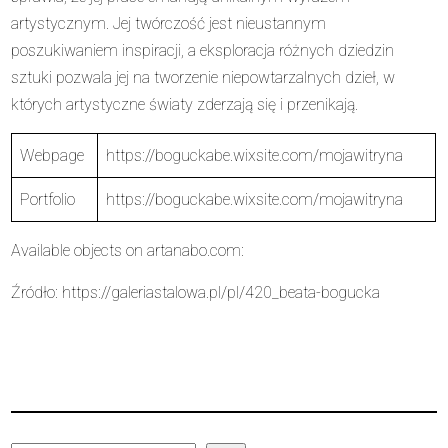
artystycznym. Jej twórczość jest nieustannym
poszukiwaniem inspiracji, a eksploracja różnych dziedzin
sztuki pozwala jej na tworzenie niepowtarzalnych dzieł, w
których artystyczne światy zderzają się i przenikają.
Webpage
https://boguckabe.wixsite.com/mojawitryna
Portfolio
https://boguckabe.wixsite.com/mojawitryna
Available objects on
artanabo.com
:
Źródło:
https://galeriastalowa.pl/pl/420_beata-bogucka