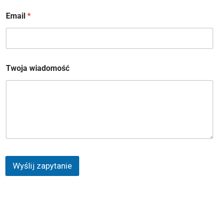
a
T
Email
*
w
o
j
a
Twoja wiadomość
Wyślij zapytanie