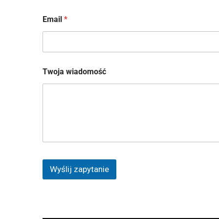
Pierwszy
Email
*
E
Twoja wiadomość
m
a
i
l
T
w
o
j
a
*
Wyślij zapytanie