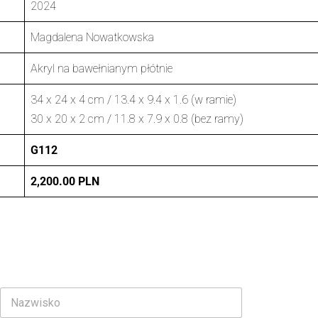
2024
Magdalena Nowatkowska
Akryl na bawełnianym płótnie
34 x 24 x 4 cm / 13.4 x 9.4 x 1.6 (w ramie)
30 x 20 x 2 cm / 11.8 x 7.9 x 0.8 (bez ramy)
G112
2,200.00 PLN