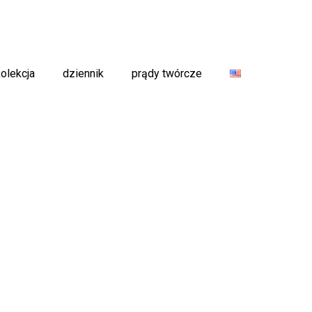
kolekcja
dziennik
prądy twórcze