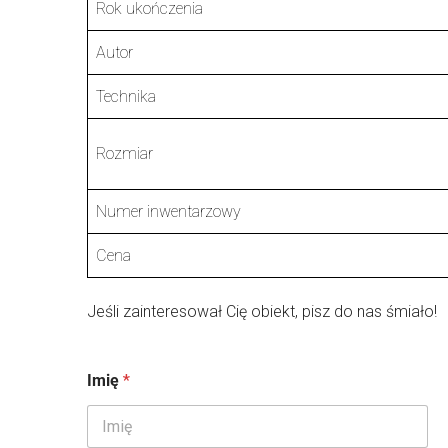
Rok ukończenia
Autor
Technika
Rozmiar
Numer inwentarzowy
Cena
Jeśli zainteresował Cię obiekt, pisz do nas śmiało!
Imię
*