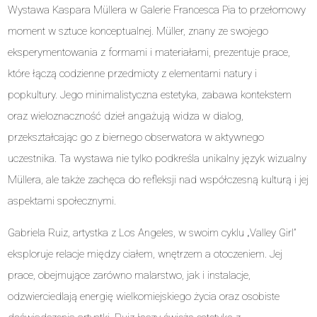
Wystawa Kaspara Müllera w Galerie Francesca Pia to przełomowy
moment w sztuce konceptualnej. Müller, znany ze swojego
eksperymentowania z formami i materiałami, prezentuje prace,
które łączą codzienne przedmioty z elementami natury i
popkultury. Jego minimalistyczna estetyka, zabawa kontekstem
oraz wieloznaczność dzieł angażują widza w dialog,
przekształcając go z biernego obserwatora w aktywnego
uczestnika. Ta wystawa nie tylko podkreśla unikalny język wizualny
Müllera, ale także zachęca do refleksji nad współczesną kulturą i jej
aspektami społecznymi.
Gabriela Ruiz, artystka z Los Angeles, w swoim cyklu „Valley Girl”
eksploruje relacje między ciałem, wnętrzem a otoczeniem. Jej
prace, obejmujące zarówno malarstwo, jak i instalacje,
odzwierciedlają energię wielkomiejskiego życia oraz osobiste