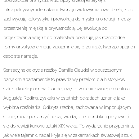
doświadczenia artystki. Ruiz łączy świeżą estetykę z
introspektywnymi tematami, tworząc wielowymiarowe dzieła, które
zachwycają kolorystyką i prowokują do myślenia o relacji między
przestrzenią miejską a prywatnością. Jej ewolucja od
projektowania wnętrz do malarstwa pokazuje, jak różnorodne
formy artystyczne mogą wzajemnie się przenikać, tworząc spójne i
osobiste narracje.
Sensacyjne odkrycie rzeźby Camille Claudel w opuszczonym
paryskim apartamencie to prawdziwy przełom dla historyków
sztuki i kolekcjonerów. Claudel, często w cieniu swojego mentora
Auguste’a Rodina, zyskała w ostatnich dekadach uznanie jako
wybitna rzeźbiarka. Odkryta rzeźba, zachowana w imponującym
stanie, może poszerzyć naszą wiedzę o jej dorobku i przyczynić
się do rewizji kanonu sztuki XIX wieku. To wydarzenie przypomina,
jak wiele tajemnic nadal kryje się w zakamarkach światowej sztuki,