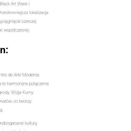
Black Art Week i
estronniejsza lokalizacja
ciągnięcie szerszej
ki współczesnej.
n:
ntro de Arte Moderna
 to harmonijne połączenie
ogrody. Wizja Kumy
riałów, co tworzy
ą.
wzbogacanie kultury,