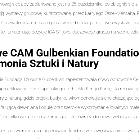
nowej siedziby zaplanowane jest na 25 października, co zbiegnie się z 
ją wystawy grupowej kuratorowanej przez Larry’ego Ossei-Mensaha. Prz
” pozwoli muzeum na organizowanie bardziej ambitnych wystaw i przy
ści, umacniając pozycję ICA SF jako kluczowego gracza na scenie sztu
e CAM Gulbenkian Foundatio
monia Sztuki i Natury
ie Fundacja Calouste Gulbenkian zaprezentowała nowo odnowione Ce
projektowane przez japońskiego architekta Kengo Kumę. Ta renowacja
ury z naturą, gdzie projekt budynku wkomponowuje się w otaczające 
falującą drewnianą kopułę oraz szerokie wykorzystanie lokalnych mate
ń nie tylko wizualnie oszałamiającą, ale również duchowo wzbogacając
jekt odzwierciedla zaangażowanie fundacji w zrównoważony rozwój i 