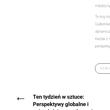
między ty
Te trzy h
Gulbenkia
dynamiczn
Każda z n
perspekty
NEW
←
Ten tydzień w sztuce:
Perspektywy globalne i