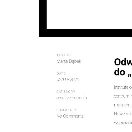
AUTHOR
Odw
Marta Dąbek
do 
DATE
02/09/2024
Institute
CATEGORY
centrum m
creative currents
muzeum p
COMMENTS
Nowe miej
No Comments
wspierani