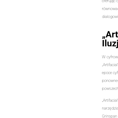
oferując 
równowad
dialogowi
„Ar
Iluz
W cyfrowe
„Artifaci
epoce cyf
ponowneg
powszech
„Artifaci
narzędzia
Grinspan 