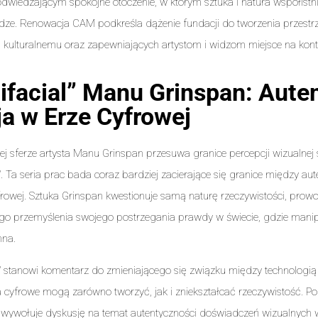
odwiedzającym spokojne otoczenie, w którym sztuka i natura współistni
ze. Renowacja CAM podkreśla dążenie fundacji do tworzenia przestrz
 kulturalnemu oraz zapewniających artystom i widzom miejsce na kon
tifacial” Manu Grinspan: Aute
ja w Erze Cyfrowej
j sferze artysta Manu Grinspan przesuwa granice percepcji wizualnej
al”. Ta seria prac bada coraz bardziej zacierające się granice między aut
rowej. Sztuka Grinspan kwestionuje samą naturę rzeczywistości, pro
o przemyślenia swojego postrzegania prawdy w świecie, gdzie manipu
na.
al” stanowi komentarz do zmieniającego się związku między technologią 
 cyfrowe mogą zarówno tworzyć, jak i zniekształcać rzeczywistość. P
wywołuje dyskusję na temat autentyczności doświadczeń wizualnych w 