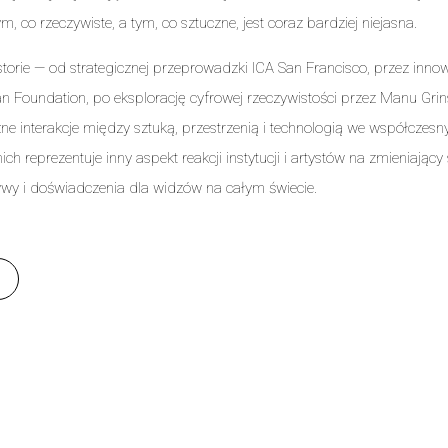
m, co rzeczywiste, a tym, co sztuczne, jest coraz bardziej niejasna.
istorie — od strategicznej przeprowadzki ICA San Francisco, przez innow
n Foundation, po eksplorację cyfrowej rzeczywistości przez Manu Gr
e interakcje między sztuką, przestrzenią i technologią we współczesn
ich reprezentuje inny aspekt reakcji instytucji i artystów na zmieniający
wy i doświadczenia dla widzów na całym świecie.
S