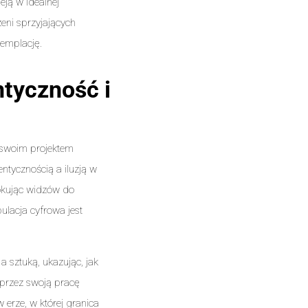
eją w idealnej
eni sprzyjających
templację.
ntyczność i
 swoim projektem
entycznością a iluzją w
wokując widzów do
lacja cyfrowa jest
a sztuką, ukazując, jak
oprzez swoją pracę
erze, w której granica