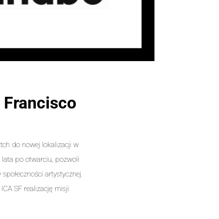
 Francisco
ch do nowej lokalizacji w
lata po otwarciu, pozwoli
połeczności artystycznej.
CA SF realizację misji