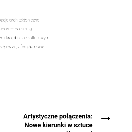
acje architektoniczne
inspan — pokazują
ym krajobrazie kulturowym.
 się świat, oferując nowe
→
Artystyczne połączenia:
Nowe kierunki w sztuce