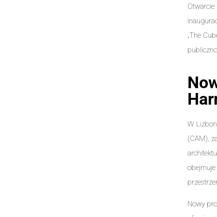
Otwarcie 
inaugurac
„The Cube
publiczno
Now
Har
W Lizbon
(CAM), za
architekt
obejmuje 
przestrze
Nowy pro