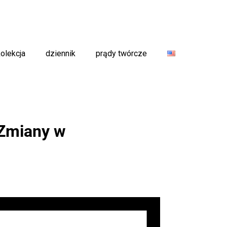
kolekcja
dziennik
prądy twórcze
 Zmiany w