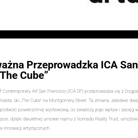
ażna Przeprowadzka ICA San
„The Cube”
 of Contemporary Art San Francisco (ICA SF) przeprowadza się z Dogpat
iasta, do „The Cube” na Montgomery Street. Ta zmiana, zaledwie dwa 
odwoić powierzchnię wystawową, co zwiększy jego wpływ i zasięg w s
sce, dzięki dwuletniej umowie najmu z Vornado Realty Trust, umożliwi I
a innowacji artystycznych.