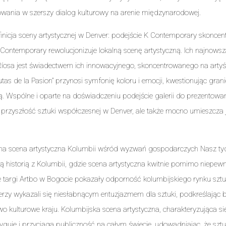
wania w szerszy dialog kulturowy na arenie międzynarodowej.
nicja sceny artystycznej w Denver: podejście K Contemporary skoncen
Contemporary rewolucjonizuje lokalną scenę artystyczną. Ich najnow
íosa jest świadectwem ich innowacyjnego, skoncentrowanego na artyś
utas de la Pasion” przynosi symfonię koloru i emocji, kwestionując gran
ą. Wspólne i oparte na doświadczeniu podejście galerii do prezentowani
e przyszłość sztuki współczesnej w Denver, ale także mocno umieszcza 
na scena artystyczna Kolumbii wśród wyzwań gospodarczych Nasz tyd
cą historią z Kolumbii, gdzie scena artystyczna kwitnie pomimo niepew
targi Artbo w Bogocie pokazały odporność kolumbijskiego rynku sztu
erzy wykazali się niesłabnącym entuzjazmem dla sztuki, podkreślając 
wo kulturowe kraju. Kolumbijska scena artystyczna, charakteryzująca si
ryguje i przyciąga publiczność na całym świecie, udowadniając, że szt