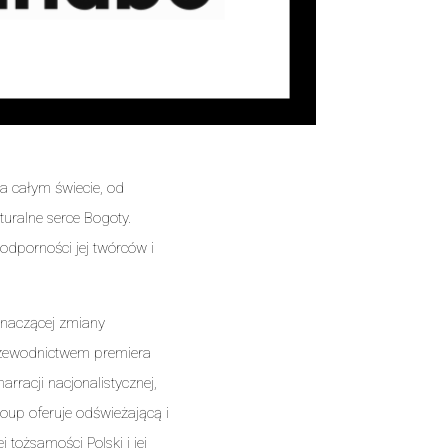
a całym świecie, od
turalne serce Bogoty.
 odporności jej twórców i
znaczącej zmiany
przewodnictwem premiera
racji nacjonalistycznej,
oup oferuje odświeżającą i
 tożsamości Polski i jej