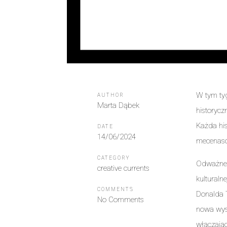
W tym tyg
AUTHOR
Marta Dąbek
historycz
Każda his
DATE
14/06/2024
mecenas
CATEGORY
Odważne o
creative currents
kulturaln
COMMENTS
Donalda T
No Comments
nowa wyst
włączając