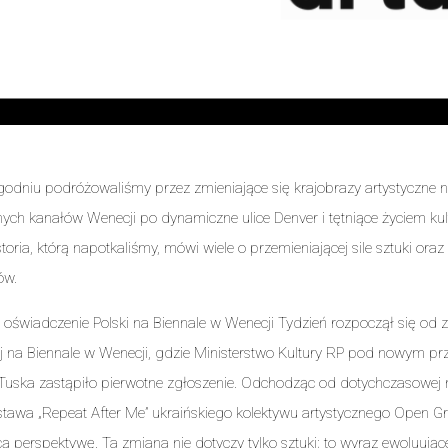
odniu podróżowaliśmy przez zmieniające się krajobrazy artystyczne n
nych kanałów Wenecji po dynamiczne ulice Denver i tętniące życiem kul
toria, którą napotkaliśmy, mówi wiele o przemieniającej sile sztuki oraz
ów.
świadczenie Polski na Biennale w Wenecji Tydzień rozpoczął się od 
ej na Biennale w Wenecji, gdzie Ministerstwo Kultury RP pod nowym 
uska zastąpiło pierwotne zgłoszenie. Odchodząc od dotychczasowej nar
awa „Repeat After Me” ukraińskiego kolektywu artystycznego Open Gr
ą perspektywę. Ta zmiana nie dotyczy tylko sztuki; to wyraz ewoluującej