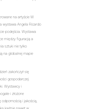
trowane na artyście W
sza wystawa Angela Ricardo
cie podejścia. Wystawa
ice między figuracją a
a sztuki nie tylko
ją na globalnej mapie
zień zakończył się
ności gospodarczej.
ki. Wystawcy i
bogate i złożone
ę odpornością i jakością,
uka kwitnie nawet w