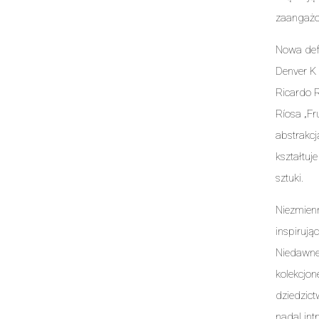
zaangażo
Nowa defi
Denver K 
Ricardo R
Ríosa „Fr
abstrakcj
kształtuj
sztuki.
Niezmien
inspirują
Niedawne 
kolekcjon
dziedzict
nadal int