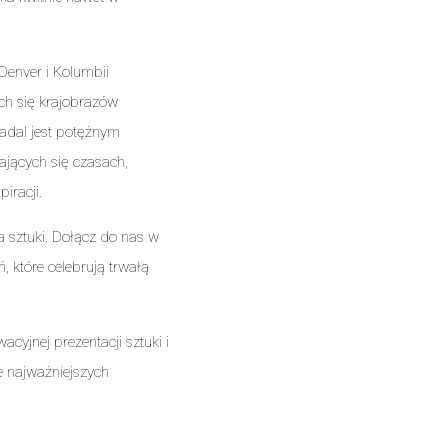
Denver i Kolumbii
ch się krajobrazów
adal jest potężnym
ających się czasach,
iracji.
a sztuki. Dołącz do nas w
 które celebrują trwałą
cyjnej prezentacji sztuki i
 najważniejszych