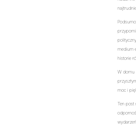
najtrudni
Podsumowa
przypomi
polityczn
medium ek
historie 
W domu na
przyszłym
moc i pię
Ten post 
odpornoś
wydarzeń 