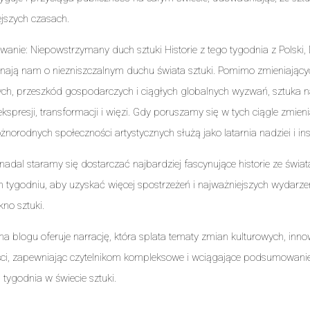
ejszych czasach.
nie: Niepowstrzymany duch sztuki Historie z tego tygodnia z Polski, 
nają nam o niezniszczalnym duchu świata sztuki. Pomimo zmieniający
ych, przeszkód gospodarczych i ciągłych globalnych wyzwań, sztuka n
spresji, transformacji i więzi. Gdy poruszamy się w tych ciągle zmieni
różnorodnych społeczności artystycznych służą jako latarnia nadziei i insp
dal staramy się dostarczać najbardziej fascynujące historie ze świat
 tygodniu, aby uzyskać więcej spostrzeżeń i najważniejszych wydarzeń,
kno sztuki.
na blogu oferuje narrację, która splata tematy zmian kulturowych, innowa
ci, zapewniając czytelnikom kompleksowe i wciągające podsumowanie
tygodnia w świecie sztuki.