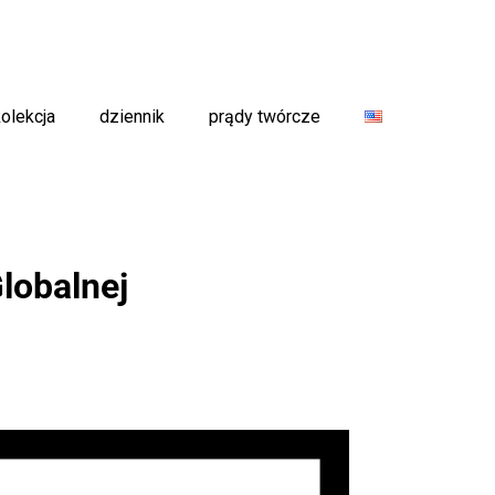
kolekcja
dziennik
prądy twórcze
lobalnej